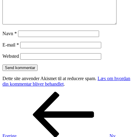
Navn
*
E-mail
*
Websted
Dette site anvender Akismet til at reducere spam.
Læs om hvordan
din kommentar bliver behandlet
.
Indlægsnavigation
Forrige
indlæg
Forrige
Ny