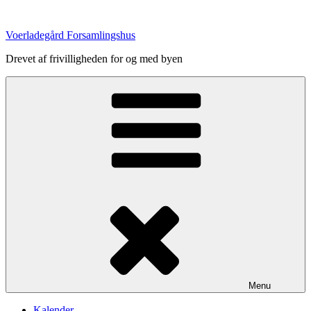
Videre
til
Voerladegård Forsamlingshus
indhold
Drevet af frivilligheden for og med byen
Menu
Kalender