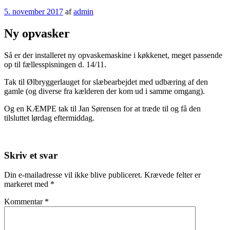
Udgivet
5. november 2017
af
admin
den
Ny opvasker
Så er der installeret ny opvaskemaskine i køkkenet, meget passende
op til fællesspisningen d. 14/11.
Tak til Ølbryggerlauget for slæbearbejdet med udbæring af den
gamle (og diverse fra kælderen der kom ud i samme omgang).
Og en KÆMPE tak til Jan Sørensen for at træde til og få den
tilsluttet lørdag eftermiddag.
Skriv et svar
Din e-mailadresse vil ikke blive publiceret.
Krævede felter er
markeret med
*
Kommentar
*