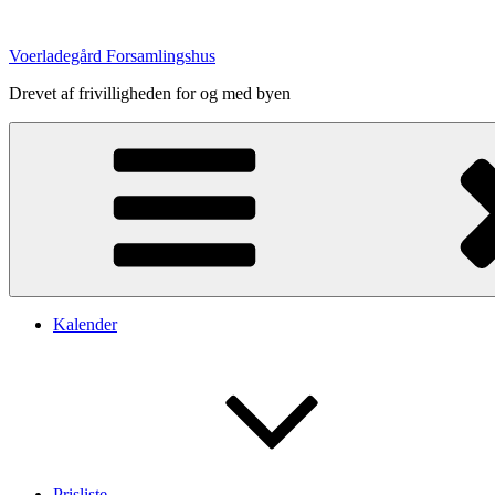
Videre
til
Voerladegård Forsamlingshus
indhold
Drevet af frivilligheden for og med byen
Kalender
Prisliste