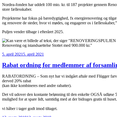
Nordea-fonden har uddelt 100 mio. kr. til 187 projekter gennem Renov
store fællesskaber.
Projekterne har fokus på bæredygtighed, fx energirenovering og tilgæng
og renovere de steder, hvor vi mødes, og engagerer os i fællesskaber
Puljen vender tilbage i efteråret 2025.
Udgivet
5. april 2021
5. april 2021
den
Rabat ordning for medlemmer af forsamlin
RABATORDNING – Som nyt har vi indgået aftale med Flügger farver 
derved 20% rabat
(kan ikke kombineres med andre rabatter).
Det vil udover den kontante belønning til den enkelte OGSÅ udløse 5% 
mulighed for at spare lidt, samtidig med at der bidrages gratis til huset.
vi håber i tager godt imod tiltaget.