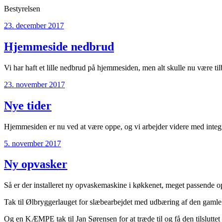
Bestyrelsen
Udgivet
23. december 2017
den
Hjemmeside nedbrud
Vi har haft et lille nedbrud på hjemmesiden, men alt skulle nu være ti
Udgivet
23. november 2017
den
Nye tider
Hjemmesiden er nu ved at være oppe, og vi arbejder videre med integ
Udgivet
5. november 2017
den
Ny opvasker
Så er der installeret ny opvaskemaskine i køkkenet, meget passende op 
Tak til Ølbryggerlauget for slæbearbejdet med udbæring af den gaml
Og en KÆMPE tak til Jan Sørensen for at træde til og få den tilsluttet