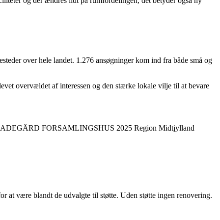
ciliteter og der ændres lidt på rumfordelingen, det betyder også ny
desteder over hele landet. 1.276 ansøgninger kom ind fra både små og
vet overvældet af interessen og den stærke lokale vilje til at bevare
for at
være blandt de udvalgte til støtte. Uden støtte ingen renovering.