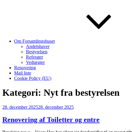
Om Forsamlingshuset
Andelshaver
Bestyrelsen
Referater
Vedtægter
Renovering
Mail liste
Cookie Policy (EU)
Kategori:
Nyt fra bestyrelsen
Udgivet
28. december 2025
28. december 2025
den
Renovering af Toiletter og entre