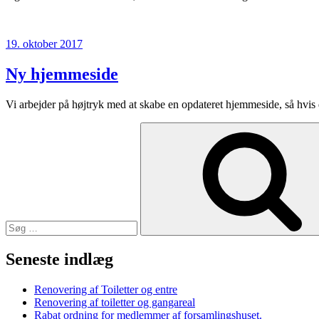
Udgivet
19. oktober 2017
den
Ny hjemmeside
Vi arbejder på højtryk med at skabe en opdateret hjemmeside, så hvis der
Søg
efter:
Seneste indlæg
Renovering af Toiletter og entre
Renovering af toiletter og gangareal
Rabat ordning for medlemmer af forsamlingshuset.