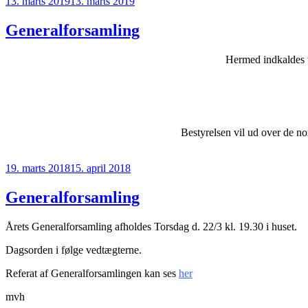
Udgivet
13. marts 2019
13. marts 2019
den
Generalforsamling
Hermed indkaldes t
Bestyrelsen vil ud over de no
Udgivet
19. marts 2018
15. april 2018
den
Generalforsamling
Årets Generalforsamling afholdes Torsdag d. 22/3 kl. 19.30 i huset.
Dagsorden i følge vedtægterne.
Referat af Generalforsamlingen kan ses
her
mvh