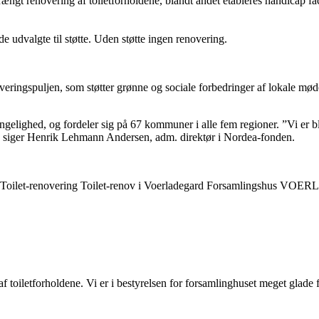
rængt renovering af toiletforholdene, blandt andet etableres handicap fa
de udvalgte til støtte. Uden støtte ingen renovering.
eringspuljen, som støtter grønne og sociale forbedringer af lokale mø
elighed, og fordeler sig på 67 kommuner i alle fem regioner. ”Vi er ble
,” siger Henrik Lehmann Andersen, adm. direktør i Nordea-fonden.
af toiletforholdene. Vi er i bestyrelsen for forsamlinghuset meget glade 