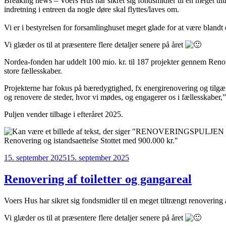
Breaking news – Voers Hus har sikret sig fondsmidler til en meget tilt
indretning i entreen da nogle døre skal flyttes/laves om.
Vi er i bestyrelsen for forsamlinghuset meget glade for at være blandt 
Vi glæder os til at præsentere flere detaljer senere på året
Nordea-fonden har uddelt 100 mio. kr. til 187 projekter gennem Renov
store fællesskaber.
Projekterne har fokus på bæredygtighed, fx energirenovering og tilgæng
og renovere de steder, hvor vi mødes, og engagerer os i fællesskaber
Puljen vender tilbage i efteråret 2025.
Udgivet
15. september 2025
15. september 2025
den
Renovering af toiletter og gangareal
Voers Hus har sikret sig fondsmidler til en meget tiltrængt renovering 
Vi glæder os til at præsentere flere detaljer senere på året