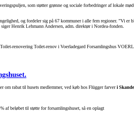
eringspuljen, som støtter grønne og sociale forbedringer af lokale mø
elighed, og fordeler sig på 67 kommuner i alle fem regioner. ”Vi er ble
,” siger Henrik Lehmann Andersen, adm. direktør i Nordea-fonden.
gshuset.
om rabat til husets medlemmer, ved køb hos Flügger farver
i Skand
af beløbet til støtte for forsamlingshuset, så en oplagt