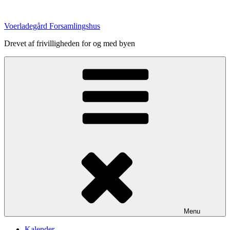
Videre
til
Voerladegård Forsamlingshus
indhold
Drevet af frivilligheden for og med byen
Menu
Kalender