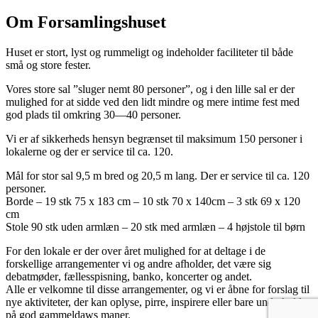
Om Forsamlingshuset
Huset er stort, lyst og rummeligt og indeholder faciliteter til både
små og store fester.
Vores store sal ”sluger nemt 80 personer”, og i den lille sal er der
mulighed for at sidde ved den lidt mindre og mere intime fest med
god plads til omkring 30—40 personer.
Vi er af sikkerheds hensyn begrænset til maksimum 150 personer i
lokalerne og der er service til ca. 120.
Mål for stor sal 9,5 m bred og 20,5 m lang. Der er service til ca. 120
personer.
Borde – 19 stk 75 x 183 cm – 10 stk 70 x 140cm – 3 stk 69 x 120
cm
Stole 90 stk uden armlæn – 20 stk med armlæn – 4 højstole til børn
F
or de
n
lokale
er der over året mulighed for at deltage i de
forskellige arrangementer vi og andre afholder, det være sig
debatmøder
, fællesspisning, banko, koncerter og andet.
Alle er velkomne til disse arrangementer, og vi er åbne for forslag til
nye aktiviteter, der kan oplyse, pirre, inspirere eller bare underholde
på god gammeldaws maner.